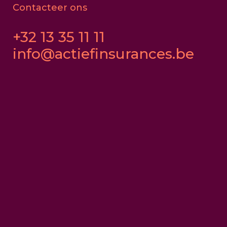
Contacteer ons
+32 13 35 11 11
info@actiefinsurances.be
Kantoor Lummen
Bosstraat 52
B-3560 Lummen
Maandag tot vrijdag
8u30 - 12u15
13u00 - 16u30
+32 13 35 11 11